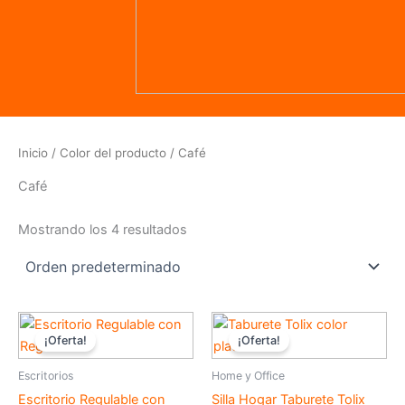
Inicio
/ Color del producto / Café
Café
Mostrando los 4 resultados
Rango
El
El
Este
Es
de
precio
precio
¡Oferta!
¡Oferta!
producto
pr
precios:
original
actual
desde
tiene
era:
es:
tie
Escritorios
Home y Office
$399,00
$79,00.
$55,00.
múltiples
múl
hasta
Escritorio Regulable con
Silla Hogar Taburete Tolix