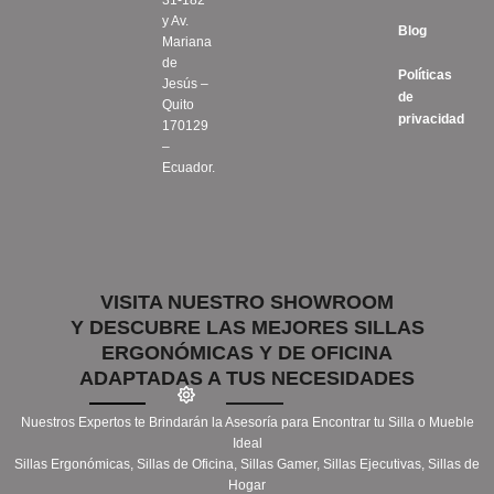
31-182
y Av.
Blog
Mariana
de
Políticas
Jesús –
de
Quito
privacidad
170129
–
Ecuador.
VISITA NUESTRO SHOWROOM
Y DESCUBRE LAS MEJORES SILLAS
ERGONÓMICAS Y DE OFICINA
ADAPTADAS A TUS NECESIDADES
Nuestros Expertos te Brindarán la Asesoría para Encontrar tu Silla o Mueble
Ideal
Sillas Ergonómicas, Sillas de Oficina, Sillas Gamer, Sillas Ejecutivas, Sillas de
Hogar