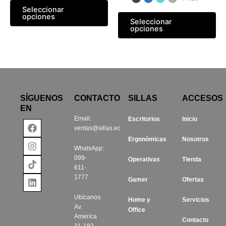
elegir
ele
Seleccionar
opciones
en
en
Seleccionar
opciones
la
la
página
pá
de
de
producto
pr
SÍGUENOS
CONTACTO
SILLAS
ACCESOS
EN
Email:
Escritorios
Inicio
Facebook
Instagram
Tiktok
Linkedin
ventas@sillas.ec
Ergonómicas
Nosotros
WhatsApp:
099-
Operativas
Tienda
611-
1777
Gamer
Ofertas
Ubícanos:
Home y
Servicios
Av.
Office
Ameríca
Contacto