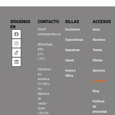
SÍGUENOS
CONTACTO
SILLAS
ACCESOS
EN
Email:
Escritorios
Inicio
Facebook
Instagram
Tiktok
Linkedin
ventas@sillas.ec
Ergonómicas
Nosotros
WhatsApp:
099-
Operativas
Tienda
611-
1777
Gamer
Ofertas
Ubícanos:
Home y
Servicios
Av.
Office
Ameríca
Contacto
31-182 y
Av.
Blog
Mariana
de
Políticas
Jesús –
de
Quito
privacidad
170129