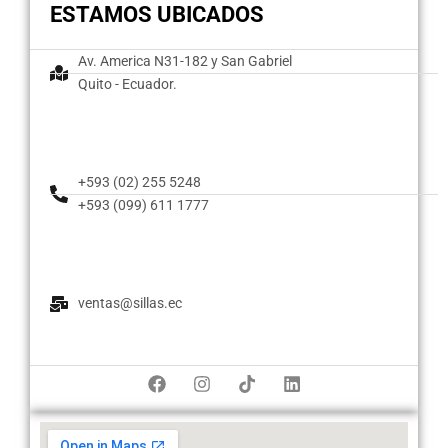
ESTAMOS UBICADOS
Av. America N31-182 y San Gabriel
Quito - Ecuador.
+593 (02) 255 5248
+593 (099) 611 1777
ventas@sillas.ec
F
I
T
L
a
n
i
i
c
s
k
n
e
t
t
k
b
a
o
e