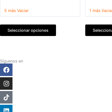
la
página
5 más
Vaciar
1 más
Vacia
de
producto
Seleccionar opciones
Seleccion
Síguenos en
Facebook
Instagram
Tiktok
Linkedin