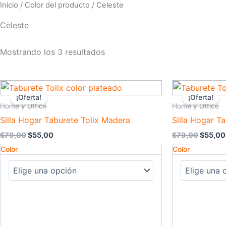
Inicio
/ Color del producto / Celeste
Celeste
Mostrando los 3 resultados
El
El
El
Este
precio
precio
precio
¡Oferta!
¡Oferta!
producto
original
actual
original
Home y Office
Home y Office
era:
es:
era:
tiene
Silla Hogar Taburete Tolix Madera
Silla Hogar Ta
$79,00.
$55,00.
$79,00
múltiples
$
79,00
$
55,00
$
79,00
$
55,00
variantes.
Color
Color
Las
opciones
se
pueden
elegir
en