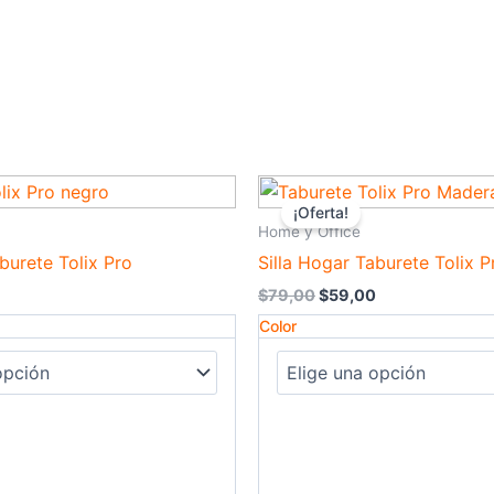
El
El
El
Este
precio
precio
precio
¡Oferta!
producto
actual
original
actual
Home y Office
es:
era:
es:
tiene
burete Tolix Pro
Silla Hogar Taburete Tolix 
.
$55,00.
$79,00.
$59,00.
múltiples
$
79,00
$
59,00
variantes.
Color
Las
opciones
se
pueden
elegir
en