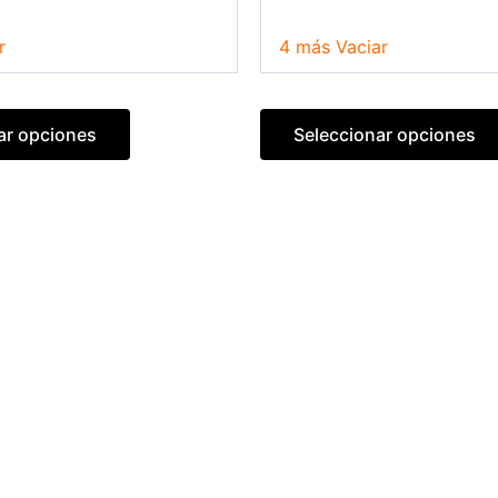
la
página
r
4 más
Vaciar
de
producto
ar opciones
Seleccionar opciones