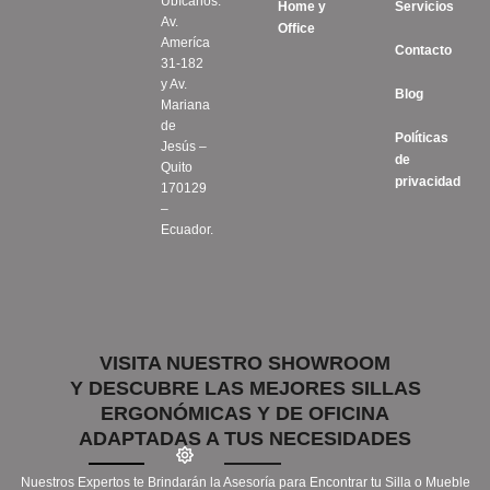
Ubícanos:
Home y
Servicios
Av.
Office
Ameríca
Contacto
31-182
y Av.
Blog
Mariana
de
Políticas
Jesús –
de
Quito
privacidad
170129
–
Ecuador.
VISITA NUESTRO SHOWROOM
Y DESCUBRE LAS MEJORES SILLAS
ERGONÓMICAS Y DE OFICINA
ADAPTADAS A TUS NECESIDADES
Nuestros Expertos te Brindarán la Asesoría para Encontrar tu Silla o Mueble