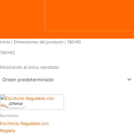
Inicio
/ Dimensiones del producto / 180*60
180*60
Mostrando el único resultado
Rango
Este
de
¡Oferta!
producto
precios:
desde
tiene
Escritorios
$399,00
múltiples
hasta
Escritorio Regulable con
variantes.
$590,00
Regleta
Las