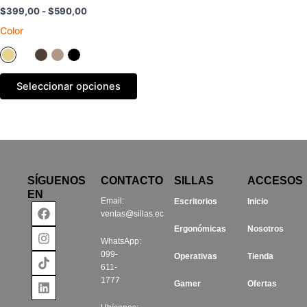
$
399,00
-
$
590,00
opciones
Color
se
pueden
elegir
en
Seleccionar opciones
la
página
de
producto
SÍGUENOS
CONTACTO
SILLAS
ACCESOS
EN
Email:
Escritorios
Inicio
Facebook
Instagram
Tiktok
Linkedin
ventas@sillas.ec
Ergonómicas
Nosotros
WhatsApp:
099-
Operativas
Tienda
611-
1777
Gamer
Ofertas