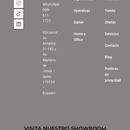
WhatsApp:
099-
Operativas
Tienda
611-
1777
Gamer
Ofertas
Ubícanos:
Home y
Servicios
Av.
Office
Ameríca
Contacto
31-182 y
Av.
Blog
Mariana
de
Políticas
Jesús –
de
Quito
privacidad
170129
–
Ecuador.
VISITA NUESTRO SHOWROOM