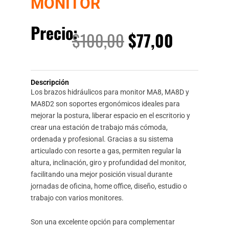
MONITOR
Precio:
El
El
$
100,00
$
77,00
precio
precio
Descripción
original
actual
Los brazos hidráulicos para monitor MA8, MA8D y
MA8D2 son soportes ergonómicos ideales para
era:
es:
mejorar la postura, liberar espacio en el escritorio y
crear una estación de trabajo más cómoda,
$100,00.
$77,00.
ordenada y profesional. Gracias a su sistema
articulado con resorte a gas, permiten regular la
altura, inclinación, giro y profundidad del monitor,
facilitando una mejor posición visual durante
jornadas de oficina, home office, diseño, estudio o
trabajo con varios monitores.
Son una excelente opción para complementar