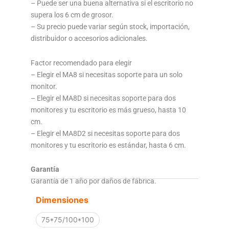
– Puede ser una buena alternativa si el escritorio no
supera los 6 cm de grosor.
– Su precio puede variar según stock, importación,
distribuidor o accesorios adicionales.
Factor recomendado para elegir
– Elegir el MA8 si necesitas soporte para un solo
monitor.
– Elegir el MA8D si necesitas soporte para dos
monitores y tu escritorio es más grueso, hasta 10
cm.
– Elegir el MA8D2 si necesitas soporte para dos
monitores y tu escritorio es estándar, hasta 6 cm.
Garantía
Garantía de 1 año por daños de fábrica.
Brazos
Dimensiones
Hidráulicos
-
75*75/100*100
Soporte