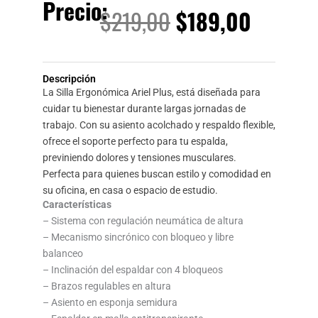
Precio:
El
El
$
219,00
$
189,00
precio
precio
Descripción
original
actual
La Silla Ergonómica Ariel Plus, está diseñada para
cuidar tu bienestar durante largas jornadas de
era:
es:
trabajo. Con su asiento acolchado y respaldo flexible,
ofrece el soporte perfecto para tu espalda,
$219,00.
$189,0
previniendo dolores y tensiones musculares.
Perfecta para quienes buscan estilo y comodidad en
su oficina, en casa o espacio de estudio.
Características
– Sistema con regulación neumática de altura
– Mecanismo sincrónico con bloqueo y libre
balanceo
– Inclinación del espaldar con 4 bloqueos
– Brazos regulables en altura
– Asiento en esponja semidura