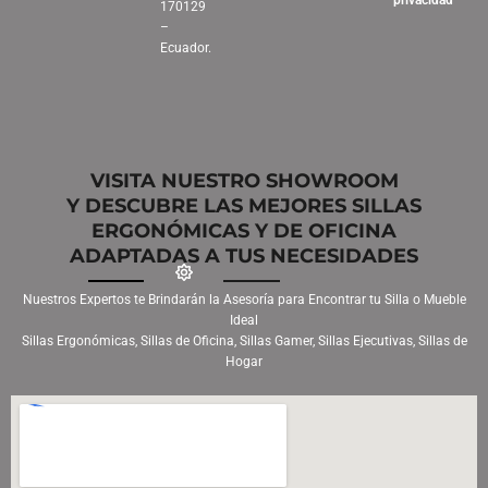
privacidad
170129
–
Ecuador.
VISITA NUESTRO SHOWROOM
Y DESCUBRE LAS MEJORES SILLAS
ERGONÓMICAS Y DE OFICINA
ADAPTADAS A TUS NECESIDADES
Nuestros Expertos te Brindarán la Asesoría para Encontrar tu Silla o Mueble
Ideal
Sillas Ergonómicas, Sillas de Oficina, Sillas Gamer, Sillas Ejecutivas, Sillas de
Hogar