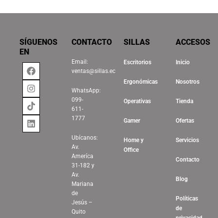
SÍGUENOS
CONTACTO
SILLAS
ACCESOS
EN
Email:
Escritorios
Inicio
Facebook
Instagram
Tiktok
Linkedin
ventas@sillas.ec
Ergonómicas
Nosotros
WhatsApp:
099-
Operativas
Tienda
611-
1777
Gamer
Ofertas
Ubícanos:
Home y
Servicios
Av.
Office
Ameríca
Contacto
31-182 y
Av.
Blog
Mariana
de
Políticas
Jesús –
de
Quito