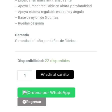
– Espaldar en malla antitranspirante
– Apoyo lumbar regulable en altura y profundidad
– Apoya-cabeza regulable en altura y ángulo
– Base de nylon de 5 puntas
– Ruedas de goma
Garantía
Garantía de 1 año por daños de fábrica.
Silla
Disponibilidad:
22 disponibles
Ergonómica
Ariel
Añadir al carrito
Plus
cantidad
Ordena por WhatsApp
Regresar