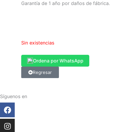
Garantía de 1 año por daños de fábrica.
Sin existencias
Ordena por WhatsApp
Regresar
Síguenos en
Facebook
Instagram
Tiktok
Linkedin