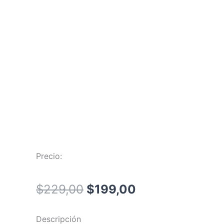
Precio:
El
El
$
229,00
$
199,00
precio
precio
Descripción