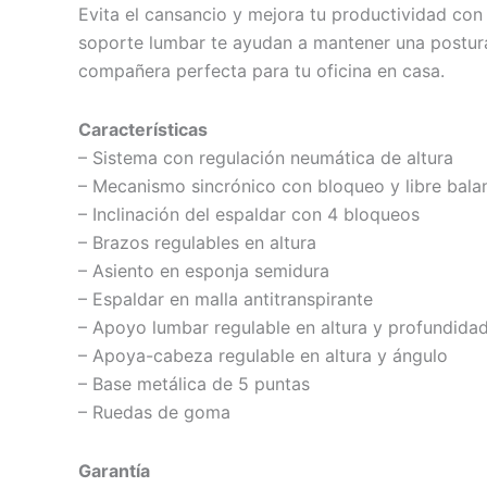
original
actual
Evita el cansancio y mejora tu productividad con l
soporte lumbar te ayudan a mantener una postura
era:
es:
compañera perfecta para tu oficina en casa.
$229,00.
$199,00.
Características
– Sistema con regulación neumática de altura
– Mecanismo sincrónico con bloqueo y libre bala
– Inclinación del espaldar con 4 bloqueos
– Brazos regulables en altura
– Asiento en esponja semidura
– Espaldar en malla antitranspirante
– Apoyo lumbar regulable en altura y profundida
– Apoya-cabeza regulable en altura y ángulo
– Base metálica de 5 puntas
– Ruedas de goma
Garantía