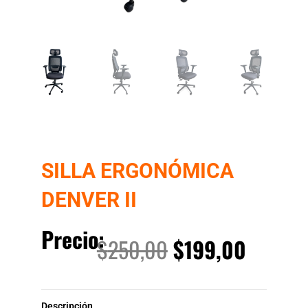
SILLA ERGONÓMICA
DENVER II
Precio:
El
El
$
250,00
$
199,00
precio
precio
Descripción