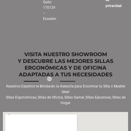
de
Quito
privacidad
170129
–
Ecuador.
VISITA NUESTRO SHOWROOM
Y DESCUBRE LAS MEJORES SILLAS
ERGONÓMICAS Y DE OFICINA
ADAPTADAS A TUS NECESIDADES
Nuestros Expertos te Brindarán la Asesoría para Encontrar tu Silla o Mueble
Ideal
Sillas Ergonómicas, Sillas de Oficina, Sillas Gamer, Sillas Ejecutivas, Sillas de
Hogar