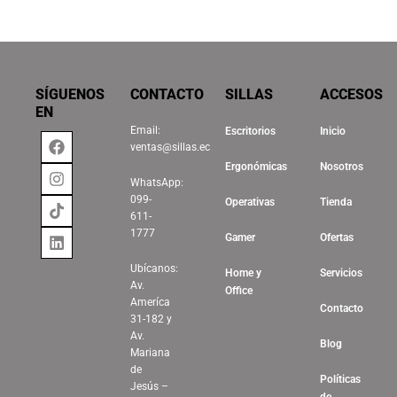
SÍGUENOS
CONTACTO
SILLAS
ACCESOS
EN
Email:
Escritorios
Inicio
Facebook
Instagram
Tiktok
Linkedin
ventas@sillas.ec
Ergonómicas
Nosotros
WhatsApp:
099-
Operativas
Tienda
611-
1777
Gamer
Ofertas
Ubícanos:
Home y
Servicios
Av.
Office
Ameríca
Contacto
31-182 y
Av.
Blog
Mariana
de
Políticas
Jesús –