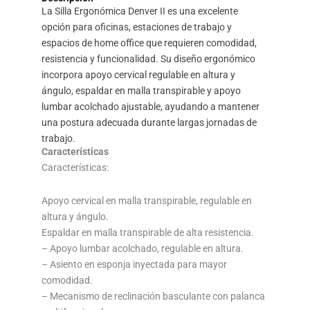
original
actual
La Silla Ergonómica Denver II es una excelente
opción para oficinas, estaciones de trabajo y
era:
es:
espacios de home office que requieren comodidad,
resistencia y funcionalidad. Su diseño ergonómico
$250,00.
$199,0
incorpora apoyo cervical regulable en altura y
ángulo, espaldar en malla transpirable y apoyo
lumbar acolchado ajustable, ayudando a mantener
una postura adecuada durante largas jornadas de
trabajo.
Características
Características:
Apoyo cervical en malla transpirable, regulable en
altura y ángulo.
Espaldar en malla transpirable de alta resistencia.
– Apoyo lumbar acolchado, regulable en altura.
– Asiento en esponja inyectada para mayor
comodidad.
– Mecanismo de reclinación basculante con palanca