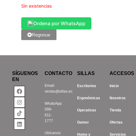
Sin existencias
Ordena por WhatsApp
Regresar
SÍGUENOS
CONTACTO
SILLAS
ACCESOS
EN
Email:
Escritorios
Inicio
Facebook
Instagram
Tiktok
Linkedin
ventas@sillas.ec
Ergonómicas
Nosotros
WhatsApp:
099-
Operativas
Tienda
611-
1777
Gamer
Ofertas
Ubícanos:
Home y
Servicios