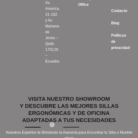
Av.
Office
Ameríca
Contacto
31-182
y Av.
Blog
Mariana
de
Políticas
Jesús –
de
Quito
privacidad
170129
–
Ecuador.
VISITA NUESTRO SHOWROOM
Y DESCUBRE LAS MEJORES SILLAS
ERGONÓMICAS Y DE OFICINA
ADAPTADAS A TUS NECESIDADES
Nuestros Expertos te Brindarán la Asesoría para Encontrar tu Silla o Mueble