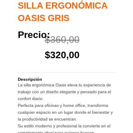
SILLA ERGONÓMICA
OASIS GRIS
Precio:
El
El
$
360,00
precio
precio
$
320,00
original
actual
Descripción
era:
es:
La silla ergonómica Oasis eleva tu experiencia de
trabajo con un diseño elegante y pensado para el
$360,00.
$320,00.
confort diario.
Perfecta para oficinas y home office, transforma
cualquier espacio en un lugar donde el bienestar y
la productividad se encuentran.
Su estilo moderno y profesional la convierte en el
complemento ideal para quienes buscan