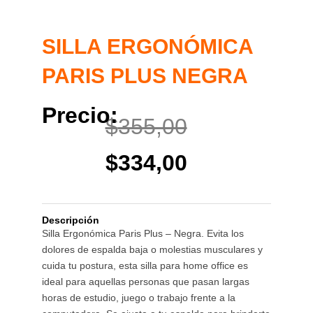
SILLA ERGONÓMICA
PARIS PLUS NEGRA
Precio:
El
El
$
355,00
precio
precio
$
334,00
original
actual
Descripción
era:
es:
Silla Ergonómica Paris Plus – Negra. Evita los
dolores de espalda baja o molestias musculares y
$355,00.
$334,00.
cuida tu postura, esta silla para home office es
ideal para aquellas personas que pasan largas
horas de estudio, juego o trabajo frente a la