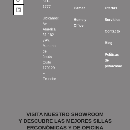
611-
1777
Gamer
Ofertas
Ubícanos:
Home y
Servicios
Av.
Office
Ameríca
Contacto
31-182
y Av.
Blog
Mariana
de
Políticas
Jesús –
de
Quito
privacidad
170129
–
Ecuador.
VISITA NUESTRO SHOWROOM
Y DESCUBRE LAS MEJORES SILLAS
ERGONÓMICAS Y DE OFICINA