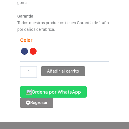
goma
Garantía
Todos nuestros productos tienen Garantía de 1 año
por daños de fábrica.
Silla
Color
Gamer
Env
Led
cantidad
Añadir al carrito
Ordena por WhatsApp
Regresar