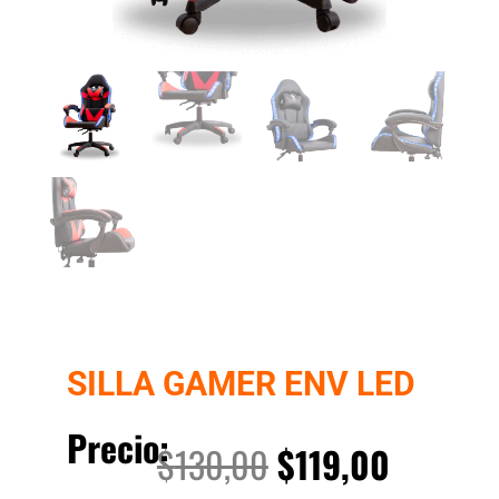
SILLA GAMER ENV LED
Precio:
El
El
$
130,00
$
119,00