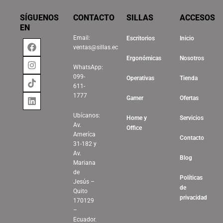
SÍGUENOS
CONTACTO
SILLAS
ACCESOS
EN
Email:
Escritorios
Inicio
Facebook
Instagram
Tiktok
Linkedin
ventas@sillas.ec
Ergonómicas
Nosotros
WhatsApp:
099-
Operativas
Tienda
611-
1777
Gamer
Ofertas
Ubícanos:
Home y
Servicios
Av.
Office
Ameríca
Contacto
31-182 y
Av.
Blog
Mariana
de
Políticas
Jesús –
de
Quito
privacidad
170129
–
Ecuador.