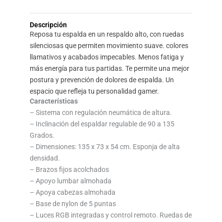
precio
precio
Descripción
original
actual
Reposa tu espalda en un respaldo alto, con ruedas
silenciosas que permiten movimiento suave. colores
era:
es:
llamativos y acabados impecables. Menos fatiga y
más energía para tus partidas. Te permite una mejor
$130,00.
$119,00
postura y prevención de dolores de espalda. Un
espacio que refleja tu personalidad gamer.
Características
– Sistema con regulación neumática de altura.
– Inclinación del espaldar regulable de 90 a 135
Grados.
– Dimensiones: 135 x 73 x 54 cm. Esponja de alta
densidad.
– Brazos fijos acolchados
– Apoyo lumbar almohada
– Apoya cabezas almohada
– Base de nylon de 5 puntas
– Luces RGB integradas y control remoto. Ruedas de