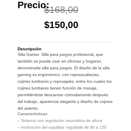
Precio:
El
El
$
168,00
precio
precio
$
150,00
original
actual
Descripción
era:
es:
Silla Gamer. Silla para juegos profesional, que
también se puede usar en oficinas y hogares,
$168,00.
$150,00.
denominada silla para juegos. El diseño de la silla
gaming es ergonómico, con reposacabezas,
cojines lumbares y reposapiés, entre los cuales los
cojines lumbares tienen función de masaje,
permitiéndote descansar cómodamente después
del trabajo, apariencia elegante y diseño de cojines
del asiento.
Características
– Sistema con regulación neumática de altura
– Inclinación del espaldar regulable de 90 a 135