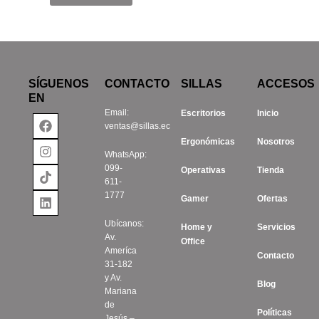
SÍGUENOS
CONTACTO
SILLAS
ACCESOS
EN
Email:
Escritorios
Inicio
Facebook
Instagram
Tiktok
Linkedin
ventas@sillas.ec
Ergonómicas
Nosotros
WhatsApp:
099-
Operativas
Tienda
611-
1777
Gamer
Ofertas
Ubícanos:
Home y
Servicios
Av.
Office
Ameríca
Contacto
31-182
y Av.
Blog
Mariana
de
Políticas
Jesús –