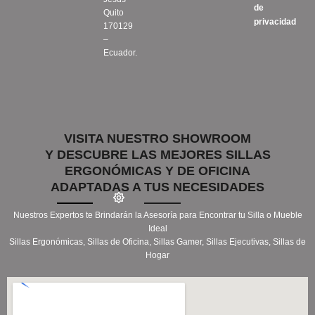
de
Quito
privacidad
170129
–
Ecuador.
VISITA NUESTRO SHOWROOM
Y DESCUBRE LAS MEJORES SILLAS
ERGONÓMICAS Y DE OFICINA
ADAPTADAS A TUS NECESIDADES
Nuestros Expertos te Brindarán la Asesoría para Encontrar tu Silla o Mueble
Ideal
Sillas Ergonómicas, Sillas de Oficina, Sillas Gamer, Sillas Ejecutivas, Sillas de
Hogar