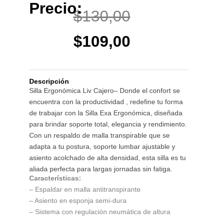
Precio:
El
El
$
130,00
precio
precio
$
109,00
original
actual
Descripción
era:
es:
Silla Ergonómica Liv Cajero– Donde el confort se
encuentra con la productividad , redefine tu forma
$130,00.
$109,00.
de trabajar con la Silla Exa Ergonómica, diseñada
para brindar soporte total, elegancia y rendimiento.
Con un respaldo de malla transpirable que se
adapta a tu postura, soporte lumbar ajustable y
asiento acolchado de alta densidad, esta silla es tu
aliada perfecta para largas jornadas sin fatiga.
Características:
– Espaldar en malla antitranspirante
– Asiento en esponja semi-dura
– Sistema con regulación neumática de altura