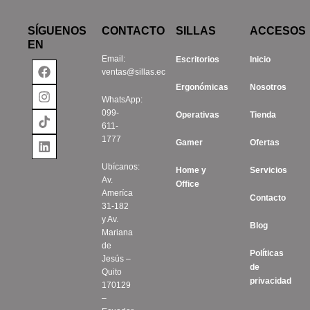
SÍGUENOS
CONTACTO
SILLAS
ACCESOS
EN
Email:
Escritorios
Inicio
Facebook
Instagram
Tiktok
Linkedin
ventas@sillas.ec
Ergonómicas
Nosotros
WhatsApp:
099-
Operativas
Tienda
611-
1777
Gamer
Ofertas
Ubícanos:
Home y
Servicios
Av.
Office
Ameríca
Contacto
31-182
y Av.
Blog
Mariana
de
Políticas
Jesús –
de
Quito
privacidad
170129
–