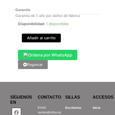
Garantía
Garantía de 1 año por daños de fábrica.
Silla
Disponibilidad:
1 disponibles
Oficina
Ninfa
Añadir al carrito
cantidad
Ordena por WhatsApp
Regresar
SÍGUENOS
CONTACTO
SILLAS
ACCESOS
EN
Email:
Escritorios
Inicio
Facebook
Instagram
Tiktok
Linkedin
ventas@sillas.ec