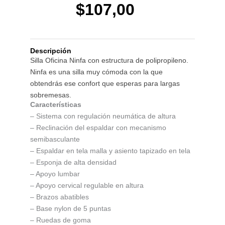
precio
precio
$
107,00
original
actual
Descripción
era:
es:
Silla Oficina Ninfa con estructura de polipropileno.
Ninfa es una silla muy cómoda con la que
$125,00.
$107,00.
obtendrás ese confort que esperas para largas
sobremesas.
Características
– Sistema con regulación neumática de altura
– Reclinación del espaldar con mecanismo
semibasculante
– Espaldar en tela malla y asiento tapizado en tela
– Esponja de alta densidad
– Apoyo lumbar
– Apoyo cervical regulable en altura
– Brazos abatibles
– Base nylon de 5 puntas
– Ruedas de goma