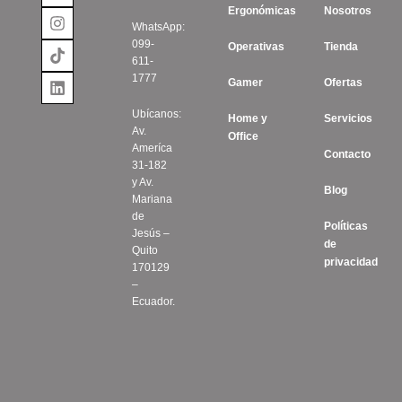
Ergonómicas
Nosotros
WhatsApp:
099-
Operativas
Tienda
611-
1777
Gamer
Ofertas
Ubícanos:
Home y
Servicios
Av.
Office
Ameríca
Contacto
31-182
y Av.
Blog
Mariana
de
Políticas
Jesús –
de
Quito
privacidad
170129
–
Ecuador.