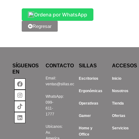
Ordena por WhatsApp
Regresar
SÍGUENOS
CONTACTO
SILLAS
ACCESOS
EN
Email:
Escritorios
Inicio
Facebook
Instagram
Tiktok
Linkedin
ventas@sillas.ec
Ergonómicas
Nosotros
WhatsApp:
099-
Operativas
Tienda
611-
1777
Gamer
Ofertas
Ubícanos:
Home y
Servicios
Av.
Office
Ameríca