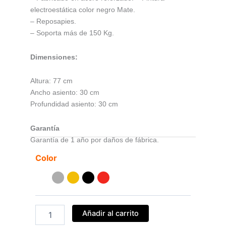
electroestática color negro Mate.
– Reposapies.
– Soporta más de 150 Kg.
Dimensiones:
Altura: 77 cm
Ancho asiento: 30 cm
Profundidad asiento: 30 cm
Garantía
Garantía de 1 año por daños de fábrica.
Silla
Color
Hogar
Taburete
Tolix
cantidad
Añadir al carrito