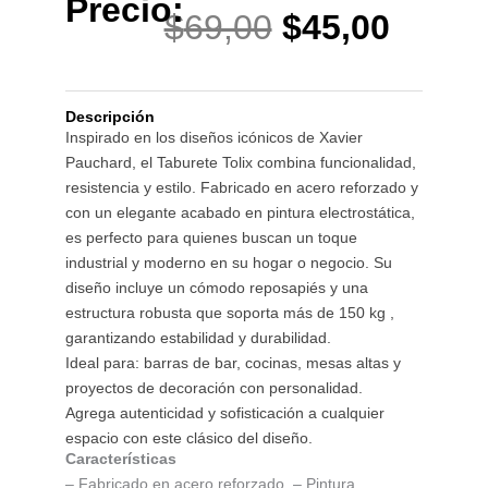
Precio:
El
El
$
69,00
$
45,00
precio
preci
Descripción
original
actua
Inspirado en los diseños icónicos de Xavier
Pauchard, el Taburete Tolix combina funcionalidad,
era:
es:
resistencia y estilo. Fabricado en acero reforzado y
con un elegante acabado en pintura electrostática,
es perfecto para quienes buscan un toque
$69,00.
$45,0
industrial y moderno en su hogar o negocio. Su
diseño incluye un cómodo reposapiés y una
estructura robusta que soporta más de 150 kg ,
garantizando estabilidad y durabilidad.
Ideal para: barras de bar, cocinas, mesas altas y
proyectos de decoración con personalidad.
Agrega autenticidad y sofisticación a cualquier
espacio con este clásico del diseño.
Características
– Fabricado en acero reforzado. – Pintura