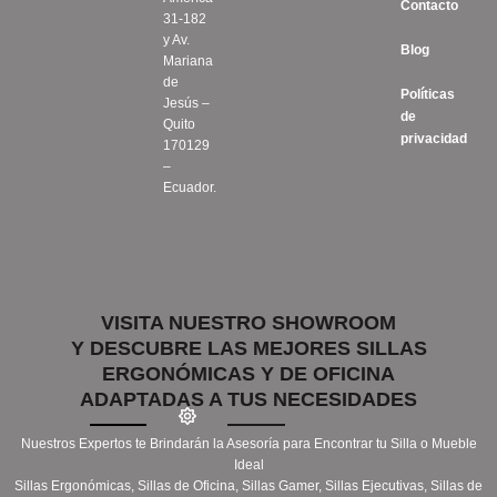
Contacto
31-182
y Av.
Blog
Mariana
de
Políticas
Jesús –
de
Quito
privacidad
170129
–
Ecuador.
VISITA NUESTRO SHOWROOM
Y DESCUBRE LAS MEJORES SILLAS
ERGONÓMICAS Y DE OFICINA
ADAPTADAS A TUS NECESIDADES
Nuestros Expertos te Brindarán la Asesoría para Encontrar tu Silla o Mueble
Ideal
Sillas Ergonómicas, Sillas de Oficina, Sillas Gamer, Sillas Ejecutivas, Sillas de