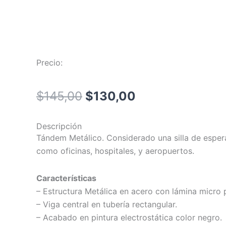
Precio:
El
El
$
145,00
$
130,00
precio
precio
Descripción
original
actual
Tándem Metálico. Considerado una silla de esper
como oficinas, hospitales, y aeropuertos.
era:
es:
$145,00.
$130,00.
Características
– Estructura Metálica en acero con lámina micro 
– Viga central en tubería rectangular.
– Acabado en pintura electrostática color negro.