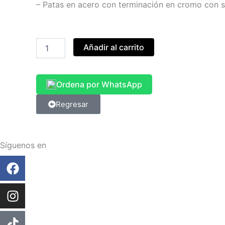
– Patas en acero con terminación en cromo con 
TÁNDEM
Añadir al carrito
METÁLICO
3
PUESTOS
cantidad
Ordena por WhatsApp
Regresar
Síguenos en
Facebook
Instagram
Tiktok
Linkedin