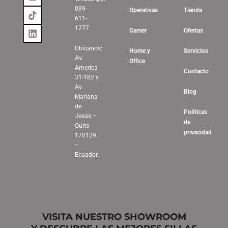
099-
Operativas
Tienda
611-
1777
Gamer
Ofertas
Ubícanos:
Home y
Servicios
Av.
Office
Ameríca
Contacto
31-182 y
Av.
Blog
Mariana
de
Políticas
Jesús –
de
Quito
privacidad
170129
–
Ecuador.
VISITA NUESTRO SHOWROOM