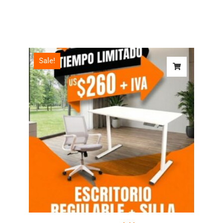
Rango
Sale!
de
precios:
desde
$239,00
hasta
$260,00