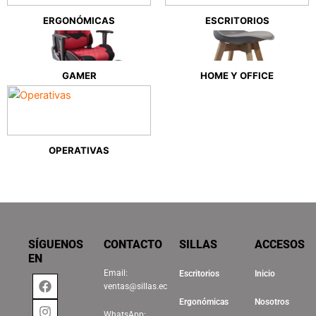
ERGONÓMICAS
ESCRITORIOS
GAMER
HOME Y OFFICE
OPERATIVAS
SÍGUENOS
CONTACTO
SILLAS
ACCESOS
EN
Email:
Escritorios
Inicio
Facebook
Instagram
Tiktok
Linkedin
ventas@sillas.ec
Ergonómicas
Nosotros
WhatsApp: