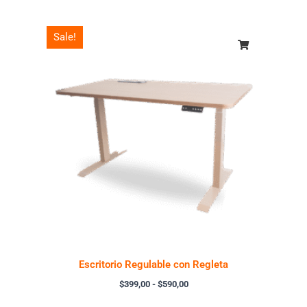
Rango
Sale!
de
precios:
desde
$399,00
hasta
$590,00
Escritorio Regulable con Regleta
$
399,00
-
$
590,00