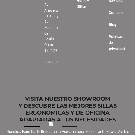
Home y
Servicios
Av.
Office
Ameríca
Contacto
31-182 y
Av.
Blog
Mariana
de
Políticas
Jesús –
de
Quito
privacidad
170129
–
Ecuador.
VISITA NUESTRO SHOWROOM
Y DESCUBRE LAS MEJORES SILLAS
ERGONÓMICAS Y DE OFICINA
ADAPTADAS A TUS NECESIDADES
Nuestros Expertos te Brindarán la Asesoría para Encontrar tu Silla o Mueble