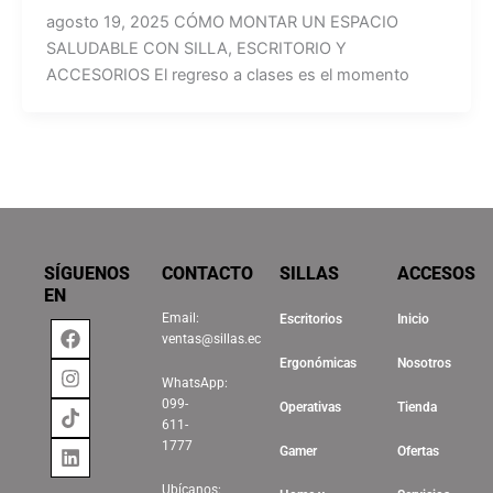
agosto 19, 2025 CÓMO MONTAR UN ESPACIO
SALUDABLE CON SILLA, ESCRITORIO Y
ACCESORIOS El regreso a clases es el momento
SÍGUENOS
CONTACTO
SILLAS
ACCESOS
EN
Email:
Escritorios
Inicio
Facebook
Instagram
Tiktok
Linkedin
ventas@sillas.ec
Ergonómicas
Nosotros
WhatsApp:
099-
Operativas
Tienda
611-
1777
Gamer
Ofertas
Ubícanos: