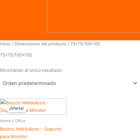
Inicio
/ Dimensiones del producto / 75*75/100*100
75*75/100*100
Mostrando el único resultado
El
El
Este
precio
precio
¡Oferta!
producto
original
actual
era:
es:
tiene
Home y Office
$100,00.
$77,00.
múltiples
Brazos Hidráulicos – Soporte
variantes.
para Monitor
Las