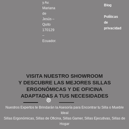
y Av.
Blog
Mariana
de
Políticas
Jesús –
de
Quito
privacidad
170129
–
Ecuador.
VISITA NUESTRO SHOWROOM
Y DESCUBRE LAS MEJORES SILLAS
ERGONÓMICAS Y DE OFICINA
ADAPTADAS A TUS NECESIDADES
Nuestros Expertos te Brindarán la Asesoría para Encontrar tu Silla o Mueble
Ideal
Sillas Ergonómicas, Sillas de Oficina, Sillas Gamer, Sillas Ejecutivas, Sillas de
Hogar