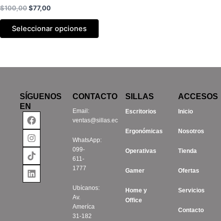
$
100,00
$
77,00
opciones
se
Seleccionar opciones
pueden
elegir
en
la
página
de
SÍGUENOS
CONTACTO
SILLAS
ACCESOS
producto
EN
Email:
Escritorios
Inicio
Facebook
Instagram
Tiktok
Linkedin
ventas@sillas.ec
Ergonómicas
Nosotros
WhatsApp:
099-
Operativas
Tienda
611-
1777
Gamer
Ofertas
Ubícanos:
Home y
Servicios
Av.
Office
Ameríca
Contacto
31-182